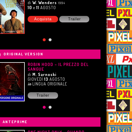
FILOSOFALE – 25° AVVERSARIO
di
C. Columbus
DAL
26
AGOSTO
Scopri di più
ORIGINAL VERSION
ONE NIGHT ONLY – QUANDO
TUTTO È POSSIBILE
di
W. Gluck
MARTEDÌ
18
AGOSTO
in
LINGUA ORIGINALE
Trailer
ANTEPRIME