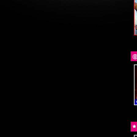
VVERSARIO
di
W. Wenders
1994
10
e
11
AGOSTO
Acquista
Trailer
– QUANDO
ROBIN HOOD – IL PREZZO DEL
LE
SANGUE
di
M. Sarnoski
GIOVEDÌ
13
AGOSTO
E
in
LINGUA ORIGINALE
Trailer