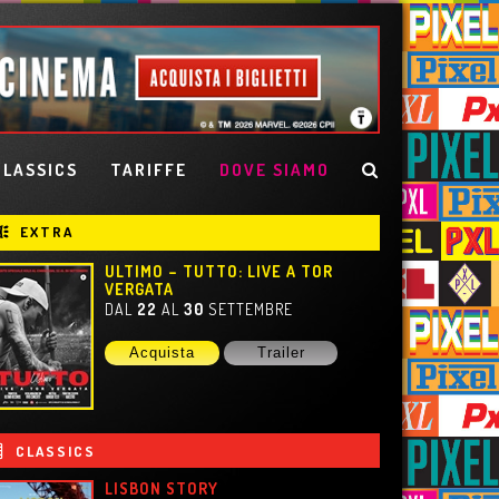
CLASSICS
TARIFFE
DOVE SIAMO
EXTRA
ULTIMO – TUTTO: LIVE A TOR
VERGATA
DAL
22
AL
30
SETTEMBRE
Acquista
Trailer
CLASSICS
HARRY POTTER E LA PIETRA