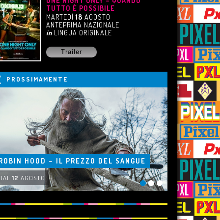
ONE NIGHT ONLY – QUANDO
TUTTO È POSSIBILE
MARTEDÌ
18
AGOSTO
ANTEPRIMA NAZIONALE
in
LINGUA ORIGINALE
Trailer
PROSSIMAMENTE
ROBIN HOOD – IL PREZZO DEL SANGUE
DAL
12
AGOSTO