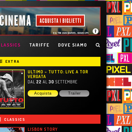
CLASSICS
TARIFFE
DOVE SIAMO
EXTRA
ULTIMO – TUTTO: LIVE A TOR
VERGATA
DAL
22
AL
30
SETTEMBRE
Acquista
Trailer
CLASSICS
LISBON STORY