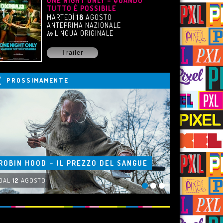
ONE NIGHT ONLY – QUANDO
TUTTO È POSSIBILE
MARTEDÌ
18
AGOSTO
ANTEPRIMA NAZIONALE
in
LINGUA ORIGINALE
Trailer
PROSSIMAMENTE
ROBIN HOOD – IL PREZZO DEL SANGUE
DAL
12
AGOSTO