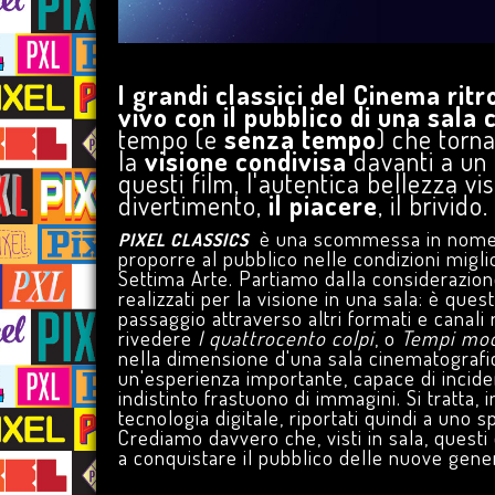
di
W. Wenders
1994
10
e
11
AGOSTO
Acquista
Tra
I grandi classici del Cinema rit
vivo con il pubblico di una sala
tempo (e
senza tempo
) che torna
la
visione condivisa
davanti a un
questi film, l'autentica bellezza vi
divertimento,
il piacere
, il brivido.
è una scommessa in nome 
PIXEL CLASSICS
ROBIN HOOD – IL PRE
proporre al pubblico nelle condizioni miglio
SANGUE
Settima Arte. Partiamo dalla considerazion
di
M. Sarnoski
realizzati per la visione in una sala: è ques
GIOVEDÌ
13
AGOSTO
passaggio attraverso altri formati e canal
in
LINGUA ORIGINALE
rivedere
I quattrocento colpi
, o
Tempi mod
nella dimensione d'una sala cinematografica
Trailer
un'esperienza importante, capace di incider
indistinto frastuono di immagini. Si tratta, in
tecnologia digitale, riportati quindi a uno 
Crediamo davvero che, visti in sala, questi
a conquistare il pubblico delle nuove gener