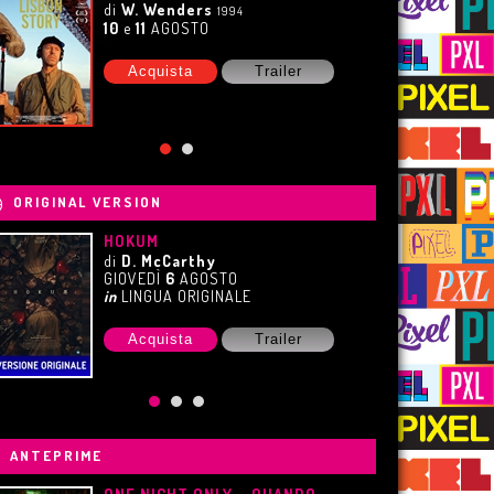
di
W. Wenders
1994
10
e
11
AGOSTO
Acquista
Trailer
ORIGINAL VERSION
HOKUM
di
D. McCarthy
GIOVEDÌ
6
AGOSTO
in
LINGUA ORIGINALE
Acquista
Trailer
ANTEPRIME