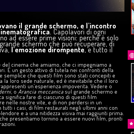
FILOSOFALE – 25° AVVERSARIO
di
C. Columbus
DAL
26
AGOSTO
iler
rovano il grande schermo, e l'incontro
Scopri di più
 cinematografica
. Capolavori di ogni
no ad essere prime visioni: perché è solo
 grande schermo che può recuperare, di
siva,
l'emozione dirompente
, e tutto il
del cinema che amiamo, che ci impegniamo a
ZZO DEL
ONE NIGHT ONLY – QUANDO
ri. È un gesto attivo di tutela nei confronti della
TUTTO È POSSIBILE
e semplice che questi film sono stati concepiti e
di
W. Gluck
ta la loro sede naturale, ed è inevitabile che il loro
MARTEDÌ
18
AGOSTO
i rappresenti un'esperienza impoverita. Vedere o
in
LINGUA ORIGINALE
erni
, o
Arancia meccanica
sul grande schermo e
 significa fare di ciascuno di questi film
Trailer
e nelle nostre vite, e di non perdersi in un
 tutti i casi, di film restaurati negli ultimi anni con
splendore e a una nitidezza visiva mai raggiunti prima.
 che presentiamo tornino a essere nuovi film, pronti
azioni.