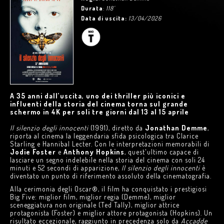
Durata
:
118'
Data di uscita:
13/04/2026
A 35 anni dall’uscita, uno dei thriller più iconici e
influenti della storia del cinema torna sul grande
schermo in 4K per soli tre giorni dal 13 al 15 aprile
Il silenzio degli innocenti
(1991), diretto da
Jonathan Demme
,
riporta al cinema la leggendaria sfida psicologica tra Clarice
Starling e Hannibal Lecter. Con le interpretazioni memorabili di
Jodie Foster
e
Anthony Hopkins
, quest'ultimo capace di
lasciare un segno indelebile nella storia del cinema con soli 24
minuti e 52 secondi di apparizione,
Il silenzio degli innocenti
è
diventato un punto di riferimento assoluto della cinematografia.
Alla cerimonia degli Oscar®, il film ha conquistato i prestigiosi
Big Five: miglior film, miglior regia (Demme), miglior
sceneggiatura non originale (Ted Tally), miglior attrice
protagonista (Foster) e miglior attore protagonista (Hopkins). Un
risultato eccezionale, raggiunto in precedenza solo da
Accadde