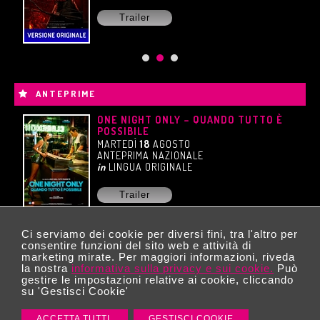
Trailer
ANTEPRIME
ONE NIGHT ONLY – QUANDO TUTTO È
POSSIBILE
MARTEDÌ
18
AGOSTO
ANTEPRIMA NAZIONALE
in
LINGUA ORIGINALE
Trailer
Ci serviamo dei cookie per diversi fini, tra l'altro per
consentire funzioni del sito web e attività di
marketing mirate. Per maggiori informazioni, riveda
la nostra
informativa sulla privacy e sui cookie.
Può
gestire le impostazioni relative ai cookie, cliccando
© 2026 Copyright Pixel Cinema. Tutti i
su 'Gestisci Cookie'
diritti riservati. P.IVA 06826950724 |
Privacy
e Cookie policy
|
Gestisci Cookie
| Powered
by
Labonext
ACCETTA TUTTI
GESTISCI COOKIE