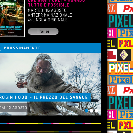
ONE NIGHT ONLY – QUANDO
TUTTO È POSSIBILE
MARTEDÌ
18
AGOSTO
ANTEPRIMA NAZIONALE
in
LINGUA ORIGINALE
Trailer
PROSSIMAMENTE
ROBIN HOOD – IL PREZZO DEL SANGUE
DAL
12
AGOSTO