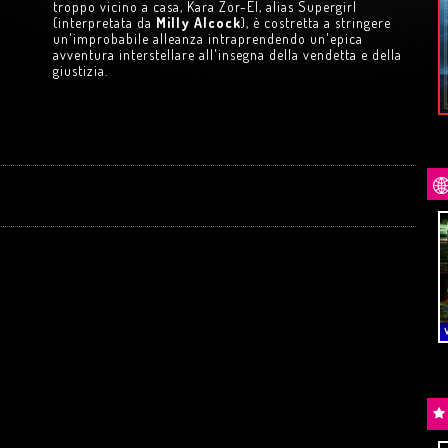
VERSARIO
troppo vicino a casa, Kara Zor-El, alias Supergirl
di
W. Wenders
1994
(interpretata da
Milly Alcock
), è costretta a stringere
10
e
11
AGOSTO
un'improbabile alleanza intraprendendo un'epica
avventura interstellare all'insegna della vendetta e della
Acquista
Trailer
giustizia.
UANDO
ROBIN HOOD – IL PREZZO DEL
SANGUE
di
M. Sarnoski
GIOVEDÌ
13
AGOSTO
in
LINGUA ORIGINALE
Trailer