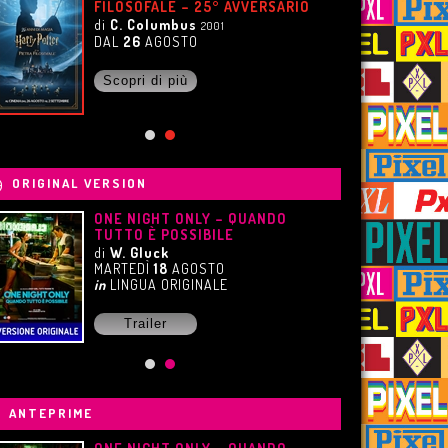
FILOSOFALE – 25° AVVERSARIO
di
C. Columbus
2001
DAL
26
AGOSTO
Scopri di più
ORIGINAL VERSION
ONE NIGHT ONLY – QUANDO
TUTTO È POSSIBILE
di
W. Gluck
MARTEDÌ
18
AGOSTO
in
LINGUA ORIGINALE
Trailer
ANTEPRIME