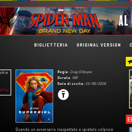
BIGLIETTERIA
ORIGINAL VERSION
Regia
:
Craig Gillespie
ookie
Durata
:
108'
Data di uscita:
25/06/2026
olicy
IETRA
LISBON STORY
Quando un avversario inaspettato e spietato colpisce