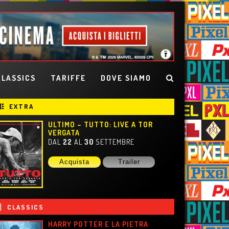
CLASSICS
TARIFFE
DOVE SIAMO
EXTRA
ULTIMO – TUTTO: LIVE A TOR
VERGATA
DAL
22
AL
30
SETTEMBRE
Acquista
Trailer
CLASSICS
HARRY POTTER E LA PIETRA