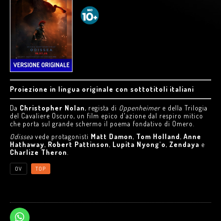
Proiezione in lingua originale con sottotitoli italiani
Da
Christopher Nolan
, regista di
Oppenheimer
e della Trilogia
del Cavaliere Oscuro, un film epico d'azione dal respiro mitico
che porta sul grande schermo il poema fondativo di Omero.
Odissea
vede protagonisti
Matt Damon
,
Tom Holland
,
Anne
Hathaway
,
Robert Pattinson
,
Lupita Nyong'o
,
Zendaya
e
Charlize Theron
.
OV
TOP