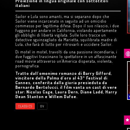
Proiezione in lingua originale con sottotitoli
VERSARIO
di
W. Wenders
1994
italiani
10
e
11
AGOSTO
Sailor e Lula sono amanti, ma si separano dopo che
Acquista
Trailer
Sailor viene incarcerato in seguito ad un omicidio
commesso per legittima difesa. Dopo il suo rilascio, i due
fuggono per andare in California, violando apertamente
gli obblighi di libertà vigilata. Sulle loro tracce un
detective sguinzagliato da Marietta, squilibrata madre di
Lula, che farà di tutto per ritrovarli e uccidere Sailor.
Di motel in motel, travolti da una passione incendiaria, i
due fuggitivi trascinano lo spettatore in un affascinante
road movie attraverso un’America disperata, violenta,
UANDO
HOKUM
pornografica.
di
D. McCarthy
Tratto dall'omonimo romanzo di Barry Gifford,
GIOVEDÌ
6
AGOSTO
vincitore della Palma d'oro al 43° Festival di
in
LINGUA ORIGINALE
Cannes, conferita dalla giuria presieduta da
Bernardo Bertolucci, il film vanta un cast di vere
Acquista
Trailer
star: Nicolas Cage, Laura Dern, Diane Ladd, Harry
Dean Stanton e Willem Dafoe.
CLASSICS
OV