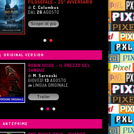
FILOSOFALE – 25° AVVERSARIO
di
C. Columbus
DAL
26
AGOSTO
Scopri di più
ORIGINAL VERSION
ROBIN HOOD – IL PREZZO DEL
SANGUE
di
M. Sarnoski
GIOVEDÌ
13
AGOSTO
in
LINGUA ORIGINALE
Trailer
ANTEPRIME