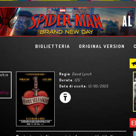
BIGLIETTERIA
ORIGINAL VERSION
Regia
:
David Lynch
ookie
Durata
:
125'
Data di uscita:
12/05/2025
olicy
IETRA
LISBON STORY