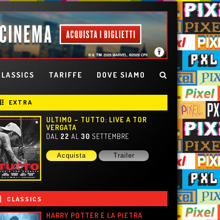
CLASSICS
TARIFFE
DOVE SIAMO
EXTRA
ULTIMO – TUTTO: LIVE A TOR
VERGATA
DAL
22
AL
30
SETTEMBRE
Acquista
Trailer
CLASSICS
HARRY POTTER E LA PIETRA