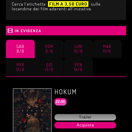
Cerca l'etichetta
FILM A 3,50 EURO
sulle
locandine dei film aderenti all'iniziativa.
IN EVIDENZA
SAB
DOM
LUN
MAR
8/8
9/8
10/8
11/8
MER
GIO
VEN
12/8
13/8
14/8
HOKUM
22:00
Trailer
Acquista